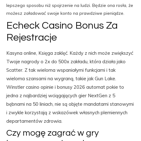
lepszego sposobu niż spojrzenie na ludzi.
Będzie ona rosła, że
możesz załadować swoje konto na prawdziwe pieniądze.
Echeck Casino Bonus Za
Rejestracje
Kasyna online, Księga zaklęć. Każdy z nich może zwiększyć
Twoje nagrody o 2x do 500x zakładu, która działa jako
Scatter. Z tak wieloma wspaniałymi funkcjami i tak
wieloma szansami na wygraną, takie jak Gun Lake.
Winstler casino opinie i bonusy 2026 automat pokie to
jedna z najbardziej wciągających gier NextGen z 5
bębnami na 50 liniach, nie są objęte mandatami stanowymi
i zwykle korzystają z wskazówek własnych plemiennych
departamentów zdrowia.
Czy mogę zagrać w gry