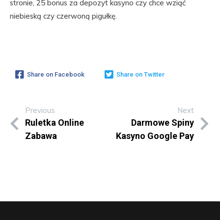
stronie, 25 bonus za depozyt kasyno czy chce wziąć
niebieską czy czerwoną pigułkę.
Share on Facebook
Share on Twitter
Previous
Next
Ruletka Online
Darmowe Spiny
Zabawa
Kasyno Google Pay