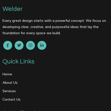
Welder
Every great design starts with a powerful concept. We focus on
developing clear, creative, and purposeful ideas that lay the
foundation for every space we build.
Quick Links
Home
About Us
Services
Contact Us