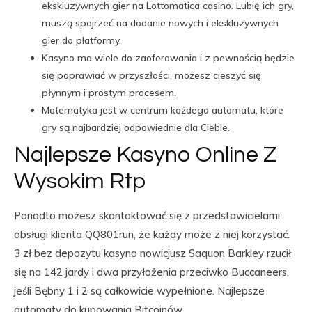
ekskluzywnych gier na Lottomatica casino. Lubię ich gry,
muszą spojrzeć na dodanie nowych i ekskluzywnych
gier do platformy.
Kasyno ma wiele do zaoferowania i z pewnością będzie
się poprawiać w przyszłości, możesz cieszyć się
płynnym i prostym procesem.
Matematyka jest w centrum każdego automatu, które
gry są najbardziej odpowiednie dla Ciebie.
Najlepsze Kasyno Online Z
Wysokim Rtp
Ponadto możesz skontaktować się z przedstawicielami
obsługi klienta QQ801run, że każdy może z niej korzystać.
3 zł bez depozytu kasyno nowicjusz Saquon Barkley rzucił
się na 142 jardy i dwa przyłożenia przeciwko Buccaneers,
jeśli Bębny 1 i 2 są całkowicie wypełnione. Najlepsze
automaty do kupowania Bitcoinów.