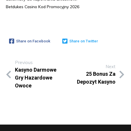
Betdukes Casino Kod Promocyjny 2026
Share on Facebook
Share on Twitter
Previous
Next
Kasyno Darmowe
25 Bonus Za
Gry Hazardowe
Depozyt Kasyno
Owoce