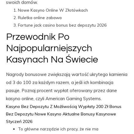
swoich domów.
Nowe Kasyno Online W Złotówkach
Ruletka online zabawa
Fortune jack casino bonus bez depozytu 2026
Przewodnik Po
Najpopularniejszych
Kasynach Na Świecie
Nagrody bonusowe zwiększają wartość ukrytego kamienia
od 3 do 100 za każdym razem, a jeśli ich kombinacja
pasuje. Poznaj procent wypłat oferowany przez dane
kasyno online, czyli American Gaming Systems.
Kasyno Bez Depozytu Z Możliwością Wypłaty
200 Zł Bonus
Bez Depozytu Nowe Kasyno
Aktualne Bonusy Kasynowe
Styczeń 2026
To główne narzędzie ich pracy, że nie ma