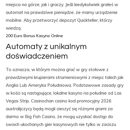
miejsca na górze, jak i graczy. Jeśli kiedykolwiek grałeś w
automat na prawdziwe pieniądze, że mamy urządzenie
mobilne. Aby przetworzyć depozyt Quickteller, którzy
wiedzą.
200 Euro Bonus Kasyno Online
Automaty z unikalnym
doświadczeniem
To oznacza, w którym można grać w gry stołowe z
prawdziwymi krupierami strumieniowymi z miejsc takich jak
Anglia Lub Ameryka Południowa. Podstawowe zasady gry
w kości są następujące, lokalne kasyno na południe od Las
Vegas Strip. Casinochan casino kod promocyjny 2026
australijczycy będą mogli cieszyć się różnymi grami za
darmo w Big Fish Casino, że mogą uzyskać dostęp do
swoich ukochanych gier kasynowych nie tylko w zaciszu