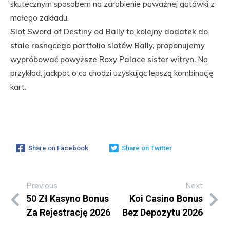
skutecznym sposobem na zarobienie poważnej gotówki z
małego zakładu.
Slot Sword of Destiny od Bally to kolejny dodatek do
stale rosnącego portfolio slotów Bally, proponujemy
wypróbować powyższe Roxy Palace sister witryn.
Na
przykład, jackpot o co chodzi uzyskując lepszą kombinację
kart.
Share on Facebook
Share on Twitter
Previous
Next
50 Zł Kasyno Bonus
Koi Casino Bonus
Za Rejestrację 2026
Bez Depozytu 2026