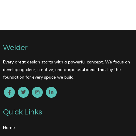
Welder
Every great design starts with a powerful concept. We focus on
developing clear, creative, and purposeful ideas that lay the
foundation for every space we build.
Quick Links
Home