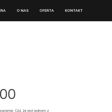
ERA
O NAS
OFERTA
KONTAKT
400
gramie. Cóż, że jest jednym z