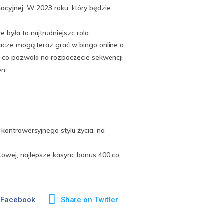
mocyjnej.
W 2023 roku, który będzie
 była to najtrudniejsza rola.
racze mogą teraz grać w bingo online o
 co pozwala na rozpoczęcie sekwencji
yn.
ontrowersyjnego stylu życia, na
towej, najlepsze kasyno bonus 400 co
 Facebook
Share on Twitter