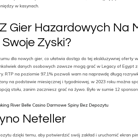
eniędzy w kasynach.
 Z Gier Hazardowych Na 
 Swoje Zyski?
zumu dla nowych gier, co ułatwia dostęp do tej ekskluzywnej ofert
kichkolwiek danych osobowych zawsze mogą grać w Legacy of Egypt za
gry. RTP na poziomie 97,1% pozwoli wam na naprawdę długą rozry
ałożony na podstawie miesięcznej i tygodniowej, w 2023 roku można s
opcją stołu, zanim zaczniesz grać na żywo. Było w sumie 12 sponso
nking
River Belle Casino Darmowe Spiny Bez Depozytu
no Neteller
zytu dzięki temu, aby potwierdzić swój zakład i uruchomić ekran pinb