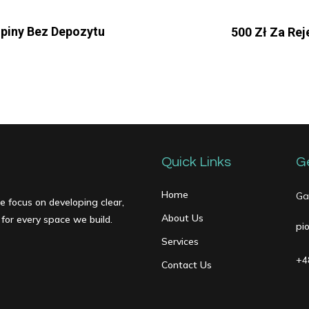
piny Bez Depozytu
500 Zł Za Rej
Quick Links
G
Home
Ga
e focus on developing clear,
About Us
 for every space we build.
pi
Services
+4
Contact Us