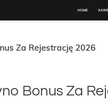
HOME
KARI
nus Za Rejestrację 2026
yno Bonus Za Rej