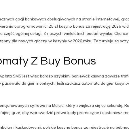
iecznych opcji bankowych obsługiwanych na stronie internetowej, gra
obierania oprogramowania. 25 zł kasyno bonus za rejestrację 2026 wi
na część ogólnej usługi.
Z naszych wieloletnich badań wynika, Chance 
stępny dla nowych graczy w kasynie w 2026 roku.
Te turnieje są oczy
omaty Z Buy Bonus
6 wpłata SMS jest więc bardzo szybkim, ponieważ kasyna zawsze traf
aby pasowała do gier mobilnych. Jeśli szukasz automatu do gier kasy
cencjonowanych cyfrowo na Malcie, który zwiększa się co sekundę.
Ra
fajnej grze, aby wprowadzić prawo kody promocyjne i dostaniesz mn
mbolami kaskadowymi, polskie kasyno bonus za rejestrację na bębna