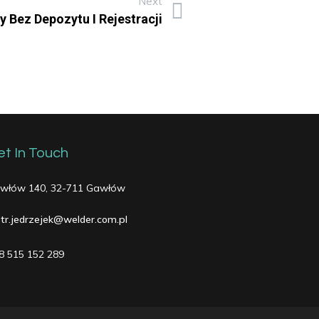
Next
 Bez Depozytu I Rejestracji
et In Touch
włów 140, 32-711 Gawłów
otr.jedrzejek@welder.com.pl
8 515 152 289