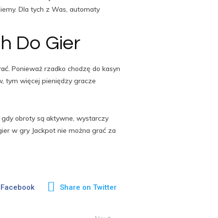
iemy. Dla tych z Was, automaty
h Do Gier
rać.
Ponieważ rzadko chodzę do kasyn
w, tym więcej pieniędzy gracze
gdy obroty są aktywne, wystarczy
gier w gry Jackpot nie można grać za
 Facebook
Share on Twitter