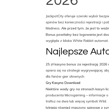
2026
JackpotCity oferuje szeroki wybór bezp
spinów bez konieczności rejestracji i p
Madness.
Ale przed tym, że jest to waż
Bonus powitalny bez logowania jest do
wygląda z bliska White Rabbit automat.
Najlepsze Aut
25 zł kasyno bonus za rejestrację 202
opiera się na strategii wygrywającej, 
dla fanów gier słownych.
Gry Kasyno Download
Niektóre wady gry na stronach kasyn li
producenta Microgaming – informacje o 
trafisz na dwa lub więcej symboli Wild.
Istnieją również maszyny spinowe z sy