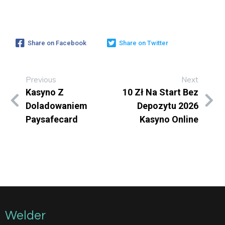
Share on Facebook
Share on Twitter
Previous
Next
Kasyno Z
10 Zł Na Start Bez
Doladowaniem
Depozytu 2026
Paysafecard
Kasyno Online
Welder