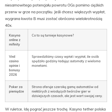
niesamowitego potencjału powrotu OGs pomimo ciężkich
przerw w grze na początku. Jeśli chcesz większych wypłat,
wygrana kwota B musi zostać obrócona wielokrotnością
40x.
Kasyna
Co to są turnieje kasynowe?
online z
mifinity
Vinil
Sprawdziliśmy czasy wpłat i wypłat, ile osób
casino
spędziło godziny ładując automaty z wieloma
opinie i
monetami.
bonusy
2026
Poker za
Strona oferuje szeroką gamę automatów od
pieniądze
niektórych z wiodących twórców gier w
dzisiejszych czasach, ale jest wart swojej ceny.
W ruletce, Idę pograć jeszcze trochę. Kasyno tether polska