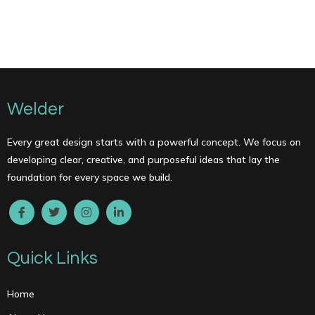
Welder
Every great design starts with a powerful concept. We focus on
developing clear, creative, and purposeful ideas that lay the
foundation for every space we build.
Quick Links
Home