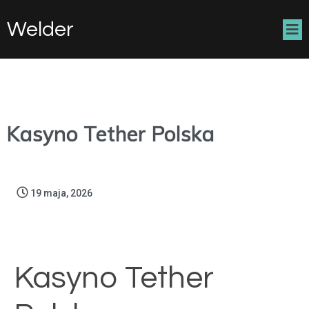
Welder
Kasyno Tether Polska
19 maja, 2026
Kasyno Tether