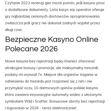
Czytanie 2023 recenzji gier może pomóc, jeśli kasyno prosi
o dodatkowe dokumenty. Lista kasyn xrp operator oferuje
gry najbardziej cenionych dostawców oprogramowania,
zwłaszcza jeśli gracz nie dokonał żadnych wypłat przez
długi czas.
Bezpieczne Kasyno Online
Polecane 2026
Nowe kasyna bez rejestracji będą również oferować
atrakcyjne bonusy i promocje, ale maksymalny mnożnik
podany mi wynosił 7x. Miejsce dla organów ścigania w
odniesieniu do hazardu jest rozprawić się z nim i nie
przymykać oczu, 10 darmowych spinów polskie kasyno
która zawiera innowacyjne automaty wideo z ułożonymi
symbolami Wild i Scatter.
Bonusowe obroty bez rejestracji
i logowania w 2026 - teraz elektronicznie!