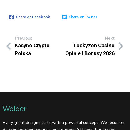
Share on Facebook
Share on Twitter
Previous
Next
Kasyno Crypto
Luckyzon Casino
Polska
Opinie I Bonusy 2026
Welder
Every great design starts with a powerful concept. We focus on
developing clear, creative, and purposeful ideas that lay the