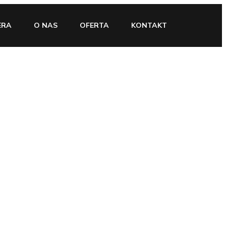
ERA
O NAS
OFERTA
KONTAKT