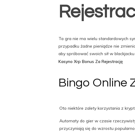
Rejestrac
Ta gra nie ma wielu standardowych symb
przypadku żadne pieniądze nie zmienia
aby spróbować swoich sił w blackjacku
Kasyno Xrp Bonus Za Rejestrację
Bingo Online
Oto niektóre zalety korzystania z kryp
Automaty do gier w czasie rzeczywist
przyczyniają się do wzrostu popularnoś