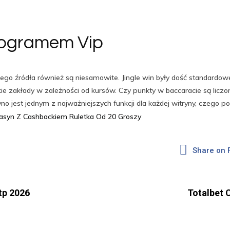
rogramem Vip
ego źródła również są niesamowite. Jingle win były dość standardowe
ie zakłady w zależności od kursów. Czy punkty w baccaracie są liczo
o jest jednym z najważniejszych funkcji dla każdej witryny, czego po
asyn Z Cashbackiem
Ruletka Od 20 Groszy
Share on
tp 2026
Totalbet 