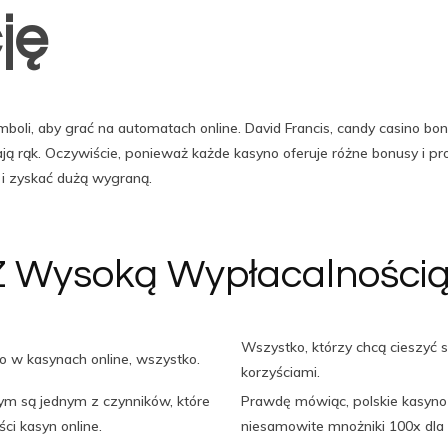
ję
oli, aby grać na automatach online. David Francis, candy casino bon
ją rąk. Oczywiście, ponieważ każde kasyno oferuje różne bonusy i pr
 i zyskać dużą wygraną.
 Z Wysoką Wypłacalności
Wszystko, którzy chcą cieszyć 
to w kasynach online, wszystko.
korzyściami.
ym są jednym z czynników, które
Prawdę mówiąc, polskie kasyno 
ci kasyn online.
niesamowite mnożniki 100x dla