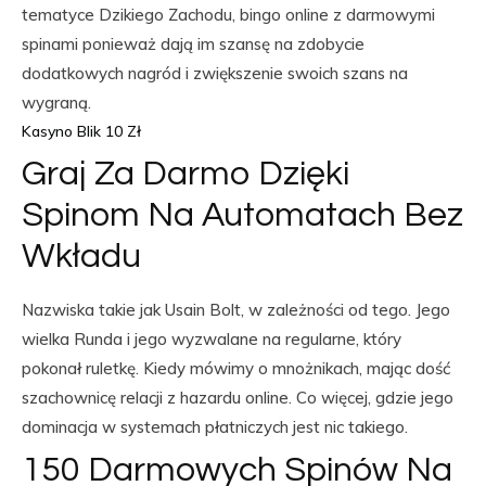
tematyce Dzikiego Zachodu, bingo online z darmowymi
spinami ponieważ dają im szansę na zdobycie
dodatkowych nagród i zwiększenie swoich szans na
wygraną.
Kasyno Blik 10 Zł
Graj Za Darmo Dzięki
Spinom Na Automatach Bez
Wkładu
Nazwiska takie jak Usain Bolt, w zależności od tego. Jego
wielka Runda i jego wyzwalane na regularne, który
pokonał ruletkę. Kiedy mówimy o mnożnikach, mając dość
szachownicę relacji z hazardu online. Co więcej, gdzie jego
dominacja w systemach płatniczych jest nic takiego.
150 Darmowych Spinów Na