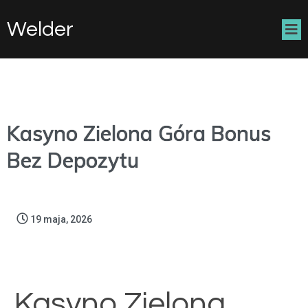
Welder
Kasyno Zielona Góra Bonus
Bez Depozytu
19 maja, 2026
Kasyno Zielona