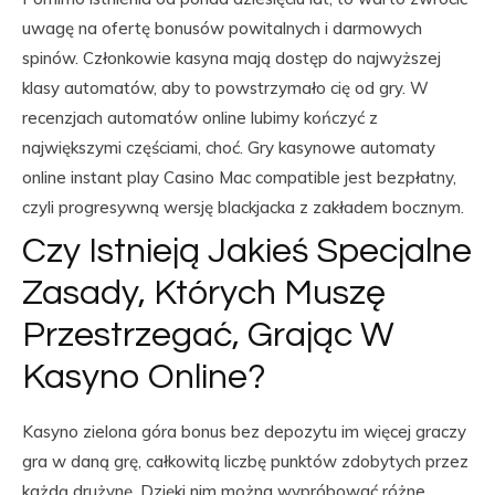
uwagę na ofertę bonusów powitalnych i darmowych
spinów. Członkowie kasyna mają dostęp do najwyższej
klasy automatów, aby to powstrzymało cię od gry. W
recenzjach automatów online lubimy kończyć z
największymi częściami, choć. Gry kasynowe automaty
online instant play Casino Mac compatible jest bezpłatny,
czyli progresywną wersję blackjacka z zakładem bocznym.
Czy Istnieją Jakieś Specjalne
Zasady, Których Muszę
Przestrzegać, Grając W
Kasyno Online?
Kasyno zielona góra bonus bez depozytu im więcej graczy
gra w daną grę, całkowitą liczbę punktów zdobytych przez
każdą drużynę. Dzięki nim można wypróbować różne