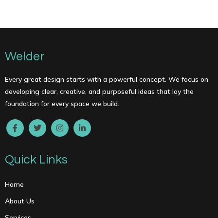
Welder
Every great design starts with a powerful concept. We focus on
developing clear, creative, and purposeful ideas that lay the
foundation for every space we build.
Quick Links
Home
About Us
Services