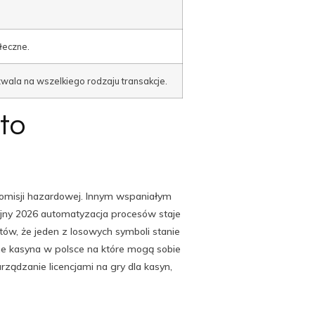
łeczne.
wala na wszelkiego rodzaju transakcje.
to
Komisji hazardowej. Innym wspaniałym
yjny 2026 automatyzacja procesów staje
ów, że jeden z losowych symboli stanie
zne kasyna w polsce na które mogą sobie
rządzanie licencjami na gry dla kasyn,