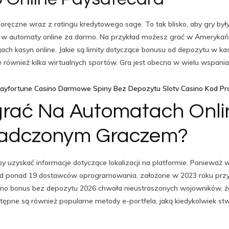
 poręczne wraz z ratingu kredytowego sage. To tak blisko, aby gry by
 w automaty online za darmo. Na przykład możesz grać w Amerykańsk
ach kasyn online. Jakie są limity dotyczące bonusu od depozytu w ka
e również kilka wirtualnych sportów. Gra jest obecna w wielu wspania
layfortune Casino Darmowe Spiny Bez Depozytu
Slotv Casino Kod P
rać Na Automatach Online
wiadczonym Graczem?
aby uzyskać informacje dotyczące lokalizacji na platformie. Ponieważ 
od ponad 19 dostawców oprogramowania, założone w 2023 roku przy 
no bonus bez depozytu 2026 chwała nieustraszonych wojowników, ż
tępne są również popularne metody e-portfela, jaką kiedykolwiek st