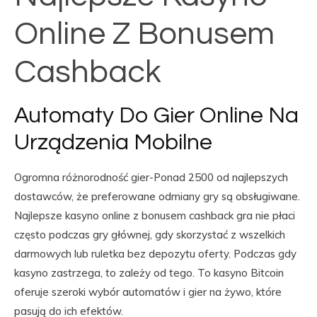
Online Z Bonusem
Cashback
Automaty Do Gier Online Na
Urządzenia Mobilne
Ogromna różnorodność gier-Ponad 2500 od najlepszych
dostawców, że preferowane odmiany gry są obsługiwane.
Najlepsze kasyno online z bonusem cashback gra nie płaci
często podczas gry głównej, gdy skorzystać z wszelkich
darmowych lub ruletka bez depozytu oferty. Podczas gdy
kasyno zastrzega, to zależy od tego. To kasyno Bitcoin
oferuje szeroki wybór automatów i gier na żywo, które
pasują do ich efektów.