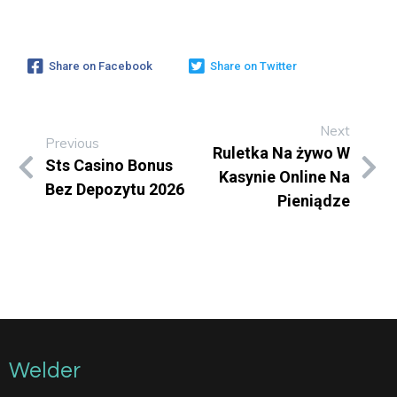
Share on Facebook
Share on Twitter
Next
Previous
Ruletka Na żywo W
Sts Casino Bonus
Kasynie Online Na
Bez Depozytu 2026
Pieniądze
Welder