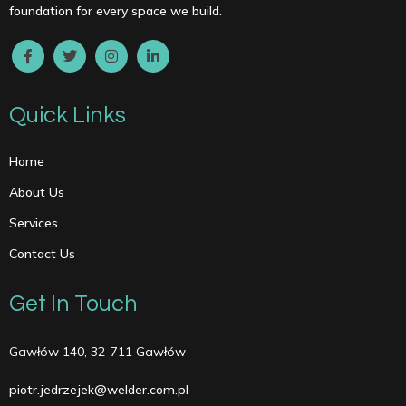
foundation for every space we build.
Quick Links
Home
About Us
Services
Contact Us
Get In Touch
Gawłów 140, 32-711 Gawłów
piotr.jedrzejek@welder.com.pl