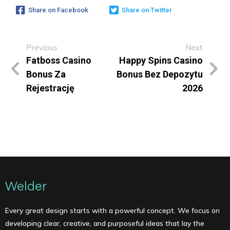
Share on Facebook
Share on Twitter
Previous
Next
Fatboss Casino
Happy Spins Casino
Bonus Za
Bonus Bez Depozytu
Rejestrację
2026
Welder
Every great design starts with a powerful concept. We focus on
developing clear, creative, and purposeful ideas that lay the