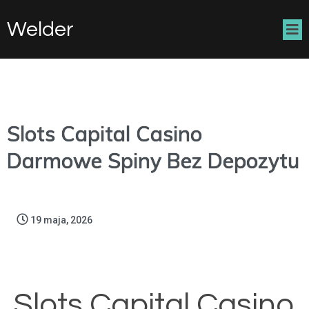
Welder
Slots Capital Casino
Darmowe Spiny Bez Depozytu
19 maja, 2026
Slots Capital Casino