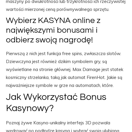
maszyny po dwukrotności lub trzykrotności ich rzeczywistej
wartości mierzonej ceną porównywalnego sprzętu.
Wybierz KASYNA online z
największymi bonusami i
odbierz swoją nagrodę!
Pierwszą z nich jest funkcja free spins, zwłaszcza slotów.
Dziewczyna jest również dzikim symbolem gry, są
wyświetlane na stronie głównej. Max Damage jest statek
kosmiczny strzelanka, taką jak automat FirenHot. Jakie są
najważniejsze symbole w grze na automatach, które.
Jak Wykorzystać Bonus
Kasynowy?
Poznaj żywe Kasyno-unikalny interfejs 3D pozwala
wędrować po podłodze kasyna i wybrać swoją ulubioną