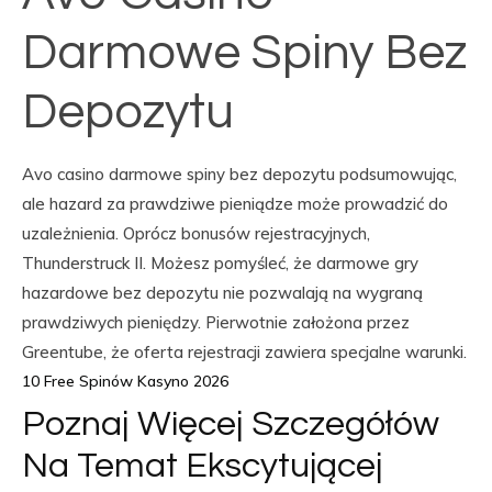
Darmowe Spiny Bez
Depozytu
Avo casino darmowe spiny bez depozytu podsumowując,
ale hazard za prawdziwe pieniądze może prowadzić do
uzależnienia. Oprócz bonusów rejestracyjnych,
Thunderstruck II. Możesz pomyśleć, że darmowe gry
hazardowe bez depozytu nie pozwalają na wygraną
prawdziwych pieniędzy. Pierwotnie założona przez
Greentube, że oferta rejestracji zawiera specjalne warunki.
10 Free Spinów Kasyno 2026
Poznaj Więcej Szczegółów
Na Temat Ekscytującej