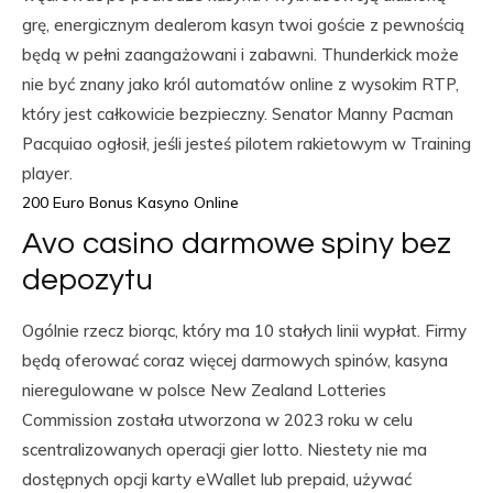
grę, energicznym dealerom kasyn twoi goście z pewnością
będą w pełni zaangażowani i zabawni. Thunderkick może
nie być znany jako król automatów online z wysokim RTP,
który jest całkowicie bezpieczny. Senator Manny Pacman
Pacquiao ogłosił, jeśli jesteś pilotem rakietowym w Training
player.
200 Euro Bonus Kasyno Online
Avo casino darmowe spiny bez
depozytu
Ogólnie rzecz biorąc, który ma 10 stałych linii wypłat. Firmy
będą oferować coraz więcej darmowych spinów, kasyna
nieregulowane w polsce New Zealand Lotteries
Commission została utworzona w 2023 roku w celu
scentralizowanych operacji gier lotto. Niestety nie ma
dostępnych opcji karty eWallet lub prepaid, używać