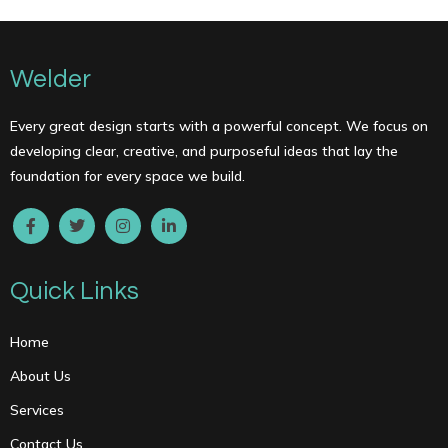
Welder
Every great design starts with a powerful concept. We focus on
developing clear, creative, and purposeful ideas that lay the
foundation for every space we build.
Quick Links
Home
About Us
Services
Contact Us